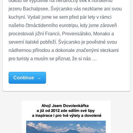
odkud se vypravíte na nenáročný trek k horskému
jezeru Bachalpsee. Švýcarsko vás nezklame ani svou
kuchyní. Vydali jsme se sem před pár lety v rámci
našeho čtrnáctidenního eurotripu, kdy jsme zároveň
procestovali jižní Francii, Provensálsko, Monako a
severní italské pobřeží. Švýcarsko je pověstné svou
nádhernou přírodou a dokonale značenými stezkami
pro turisty a musím se přiznat, že si nás …
Continue →