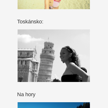
Toskánsko:
Na hory