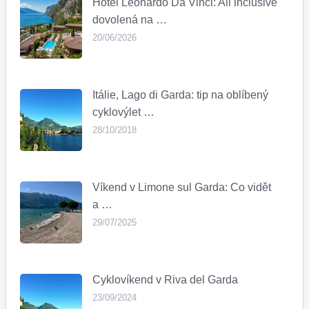
Hotel Leonardo Da Vinci: All inclusive
dovolená na …
20/06/2026
Itálie, Lago di Garda: tip na oblíbený
cyklovýlet …
28/10/2018
Víkend v Limone sul Garda: Co vidět
a …
29/07/2025
Cyklovíkend v Riva del Garda
23/09/2024