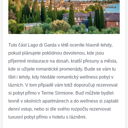
Tuto část Lago di Garda v létě oceníte hlavně tehdy,
pokud plánujete poklidnou dovolenou, kde jsou
příjemné restaurace na dosah, kratší přesuny a města,
kde si užijete romantické promenády. Bude se vám tu
líbit i tehdy, kdy hledáte romantický wellness pobyt v
lázních. V tom případě vám totiž doporučuji rezervovat
si pobyt přímo v Terme Sirmione. Buď můžete bydlet
levně v okolních apartmánech a do wellness si zaplatit
denní vstup, nebo si dle svého rozpočtu rezervovat
luxusní pobyt přímo v hotelu s lázněmi.