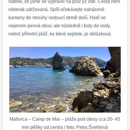
natolik, že jsme se vypravili na pláž již zde. Cesta není
nikterak udržovaná. Spíš očekávejte naházené
kameny do strouhy vedoucí strmě dolů. Hodí se
nejenom pevná obuv, ale následně i boty do vody,
neboť přírodní pláž, ke které sejdete, je oblázková.
Mallorca – Camp de Mar – pláže pod útesy cca 20- 45
min pěšky od centra / foto: Petra Švehlová