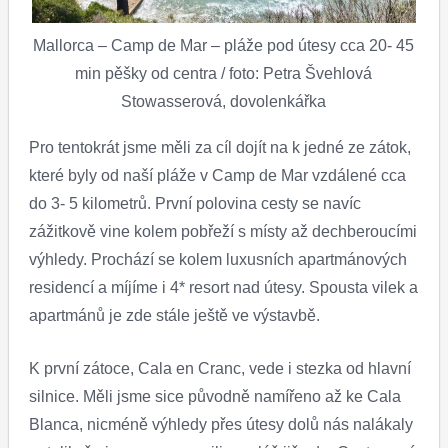
Mallorca – Camp de Mar – pláže pod útesy cca 20- 45
min pěšky od centra / foto: Petra Švehlová
Stowasserová, dovolenkářka
Pro tentokrát jsme měli za cíl dojít na k jedné ze zátok,
které byly od naší pláže v Camp de Mar vzdálené cca
do 3- 5 kilometrů. První polovina cesty se navíc
zážitkově vine kolem pobřeží s místy až dechberoucími
výhledy. Prochází se kolem luxusních apartmánových
residencí a míjíme i 4* resort nad útesy. Spousta vilek a
apartmánů je zde stále ještě ve výstavbě.
K první zátoce, Cala en Cranc, vede i stezka od hlavní
silnice. Měli jsme sice původně namířeno až ke Cala
Blanca, nicméně výhledy přes útesy dolů nás nalákaly