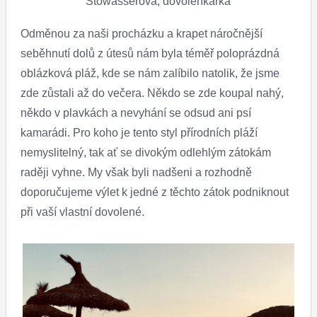
Stowasserová, dovolenkářka
Odměnou za naši procházku a krapet náročnější
seběhnutí dolů z útesů nám byla téměř poloprázdná
oblázková pláž, kde se nám zalíbilo natolik, že jsme
zde zůstali až do večera. Někdo se zde koupal nahý,
někdo v plavkách a nevyhání se odsud ani psí
kamarádi. Pro koho je tento styl přírodních pláží
nemyslitelný, tak ať se divokým odlehlým zátokám
raději vyhne. My však byli nadšeni a rozhodně
doporučujeme výlet k jedné z těchto zátok podniknout
při vaší vlastní dovolené.