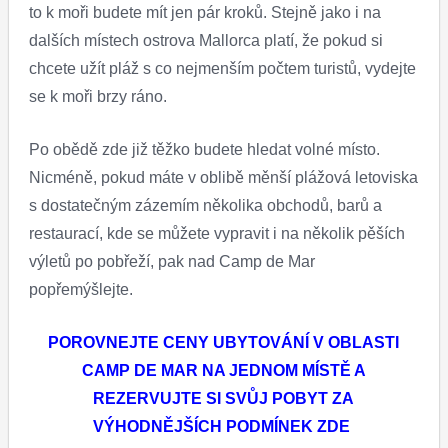
to k moři budete mít jen pár kroků. Stejně jako i na
dalších místech ostrova Mallorca platí, že pokud si
chcete užít pláž s co nejmenším počtem turistů, vydejte
se k moři brzy ráno.
Po obědě zde již těžko budete hledat volné místo.
Nicméně, pokud máte v oblibě měnší plážová letoviska
s dostatečným zázemím několika obchodů, barů a
restaurací, kde se můžete vypravit i na několik pěších
výletů po pobřeží, pak nad Camp de Mar
popřemýšlejte.
POROVNEJTE CENY UBYTOVÁNÍ V OBLASTI
CAMP DE MAR NA JEDNOM MÍSTĚ A
REZERVUJTE SI SVŮJ POBYT ZA
VÝHODNĚJŠÍCH PODMÍNEK ZDE