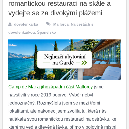
romantickou restauraci na skále a
vydejte se za divokými plážemi
dovolenkarka
Mallorca
,
Na cestách s
dovolenkářkou
,
Španělsko
Camp de Mar a jihozápadní část Mallorcy
jsme
navštívili v roce 2019 poprvé. Výběr nebyl
jednoznačný. Rozmýšlela jsem se mezi třemi
lokalitami, ale nakonec jsem zvolila tu, která nás
nalákala svou romantickou restaurací na ostrůvku, ke
kterému vedla dřevěná lávka, přímo v polovině místní