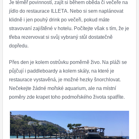
Je téměř povinností, zajít si během oběda či večeře na
jídlo do restaurace ILLETA. Nebo si sem naplánovat
klidně i jen pouhý drink po večeři, pokud máte
stravovaní zajištěné v hotelu. Počítejte však s tím, že je
třeba rezervovat si svůj vybraný stůl dostatečně
dopředu.
Přes den je kolem ostrůvku poměrně živo. Na pláži se
půjčují i paddleboardy a kolem skály, na které je
restaurace vystavěná, je možné hezky šnorchlovat.
Nečekejte žádné mořské aquarium, ale na místní
poměry zde krapet toho podmořského života spatříte.