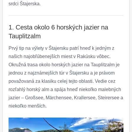
srdci Štajerska.
1. Cesta okolo 6 horských jazier na
Tauplitzalm
Prvý tip na výlety v Štajersku patrí hneď k jedným z
našich najobľúbenejších miest v Rakúsku vôbec.
Okružná trasa okolo horských jazier na Tauplitzalm je
jednou z najznámejších túr v Štajersku a je právom
považovaná za klasiku celej tejto oblasti. Vedie cez
rozľahlý horský alm a spája hneď niekoľko malebných
jazier – Großsee, Märchensee, Krallersee, Steirersee a
niekoľko menších.