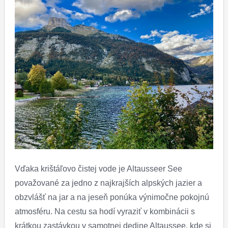
Vďaka krištáľovo čistej vode je Altausseer See
považované za jedno z najkrajších alpských jazier a
obzvlášť na jar a na jeseň ponúka výnimočne pokojnú
atmosféru. Na cestu sa hodí vyraziť v kombinácii s
krátkou zastávkou v samotnej dedine Altaussee, kde si