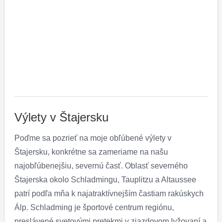
Výlety v Štajersku
Poďme sa pozrieť na moje obľúbené výlety v
Štajersku, konkrétne sa zameriame na našu
najobľúbenejšiu, severnú časť. Oblasť severného
Štajerska okolo Schladmingu, Tauplitzu a Altaussee
patrí podľa mňa k najatraktívnejším častiam rakúskych
Álp. Schladming je športové centrum regiónu,
preslávené svetovými pretekmi v zjazdovom lyžovaní a