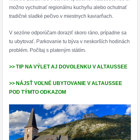
možno vychutnať regionálnu kuchyňu alebo ochutnať
tradičné sladké pečivo v miestnych kaviarňach.
V sezóne odporúčam doraziť skoro ráno, prípadne sa
tu ubytovať. Parkovanie tu býva v neskorších hodinách
problém. Počítaj s plateným státím.
>> TIP NA VÝLET AJ DOVOLENKU V ALTAUSSEE
>> NÁJSŤ VOĽNÉ UBYTOVANIE V ALTAUSSEE
POD TÝMTO ODKAZOM