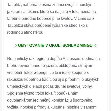
Tauplitz, náhorná plošina známa svojimi horskými
jazerami a lúkami, ktoré sa na jar a v lete menia na
farebné prírodné koberce plné kvetov. V zime sa z
Tauplitzu stáva obľúbené lyžiarske stredisko s
rodinnou atmosférou.
> UBYTOVANIE V OKOLÍ SCHLADMINGU <
Romantický ráz regiónu dopĺňa Altaussee, dedina na
brehu rovnomenného jazera, obklopená strmými
vrcholmi Totes Gebirge. Je to miesto spojené s
rakúskou kúpeľnou tradíciou aj s príbehmi o ukrytých
umeleckých dielach počas druhej svetovej vojny.
Spojenie týchto troch lokalít ponúka nám
dovolenkárom jedinečnú kombináciu športového
vyžitia, horskej prírody a kultúrnej histórie v samom