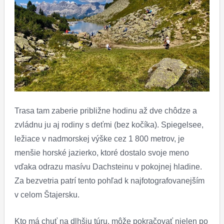
Trasa tam zaberie približne hodinu až dve chôdze a
zvládnu ju aj rodiny s deťmi (bez kočíka). Spiegelsee,
ležiace v nadmorskej výške cez 1 800 metrov, je
menšie horské jazierko, ktoré dostalo svoje meno
vďaka odrazu masívu Dachsteinu v pokojnej hladine.
Za bezvetria patrí tento pohľad k najfotografovanejším
v celom Štajersku.
Kto má chuť na dlhšiu túru, môže pokračovať nielen po