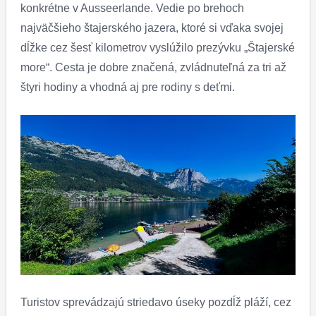
konkrétne v Ausseerlande. Vedie po brehoch
najväčšieho štajerského jazera, ktoré si vďaka svojej
dĺžke cez šesť kilometrov vyslúžilo prezývku „Štajerské
more“. Cesta je dobre značená, zvládnuteľná za tri až
štyri hodiny a vhodná aj pre rodiny s deťmi.
Turistov sprevádzajú striedavo úseky pozdĺž pláží, cez