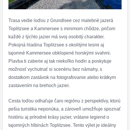
Trasa vedie loďou z Grundlsee cez malebné jazerá
Toplitzsee a Kammersee s minimom chôdze, pričom
každé z týchto jazier má svoj osobitý charakter.
Pokojná hladina Toplitzsee s okolitými lesmi aj
tajomné Kammersee obklopené horskými svahmi.
Plavba ti zaberie aj tak niekoľko hodín a poskytuje
možnosť vychutnať si scenériu bez námahy, s
dostatkom zastávok na fotografovanie alebo krátkym
zastavením na brehoch jazier.
Cesta loďou odhaľuje čaro regiónu z perspektívy, ktorú
pešia turistika neponúka, a zároveň umožňuje spoznať
históriu aj prírodné krásy jazier, vrátane legiend o
tajomných hlbinách Toplitzsee. Tento výlet je ideálny