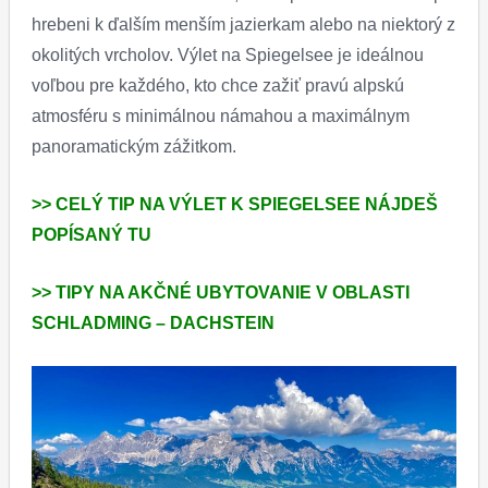
hrebeni k ďalším menším jazierkam alebo na niektorý z
okolitých vrcholov. Výlet na Spiegelsee je ideálnou
voľbou pre každého, kto chce zažiť pravú alpskú
atmosféru s minimálnou námahou a maximálnym
panoramatickým zážitkom.
>> CELÝ TIP NA VÝLET K SPIEGELSEE NÁJDEŠ
POPÍSANÝ TU
>> TIPY NA AKČNÉ UBYTOVANIE V OBLASTI
SCHLADMING – DACHSTEIN