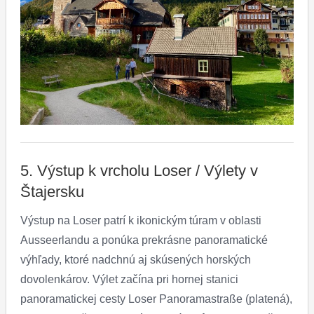
5. Výstup k vrcholu Loser / Výlety v
Štajersku
Výstup na Loser patrí k ikonickým túram v oblasti
Ausseerlandu a ponúka prekrásne panoramatické
výhľady, ktoré nadchnú aj skúsených horských
dovolenkárov. Výlet začína pri hornej stanici
panoramatickej cesty Loser Panoramastraße (platená),