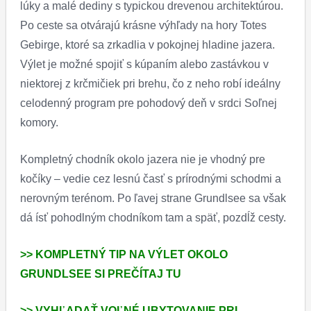
lúky a malé dediny s typickou drevenou architektúrou.
Po ceste sa otvárajú krásne výhľady na hory Totes
Gebirge, ktoré sa zrkadlia v pokojnej hladine jazera.
Výlet je možné spojiť s kúpaním alebo zastávkou v
niektorej z krčmičiek pri brehu, čo z neho robí ideálny
celodenný program pre pohodový deň v srdci Soľnej
komory.
Kompletný chodník okolo jazera nie je vhodný pre
kočíky – vedie cez lesnú časť s prírodnými schodmi a
nerovným terénom. Po ľavej strane Grundlsee sa však
dá ísť pohodlným chodníkom tam a späť, pozdĺž cesty.
>> KOMPLETNÝ TIP NA VÝLET OKOLO
GRUNDLSEE SI PREČÍTAJ TU
>> VYHĽADAŤ VOĽNÉ UBYTOVANIE PRI