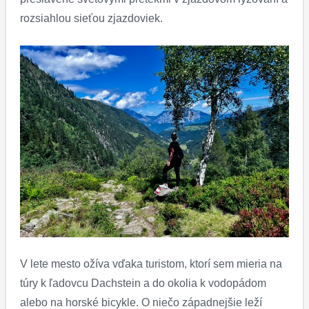
rozsiahlou sieťou zjazdoviek.
V lete mesto ožíva vďaka turistom, ktorí sem mieria na
túry k ľadovcu Dachstein a do okolia k vodopádom
alebo na horské bicykle. O niečo západnejšie leží