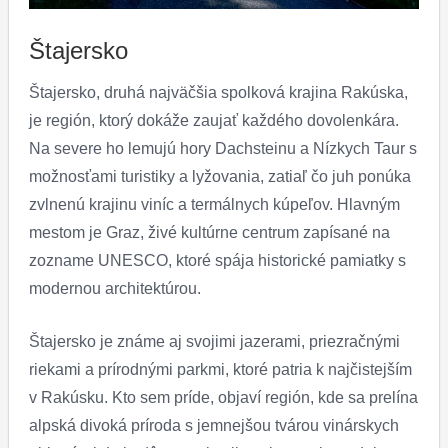
Štajersko
Štajersko, druhá najväčšia spolková krajina Rakúska,
je región, ktorý dokáže zaujať každého dovolenkára.
Na severe ho lemujú hory Dachsteinu a Nízkych Taur s
možnosťami turistiky a lyžovania, zatiaľ čo juh ponúka
zvlnenú krajinu viníc a termálnych kúpeľov. Hlavným
mestom je Graz, živé kultúrne centrum zapísané na
zozname UNESCO, ktoré spája historické pamiatky s
modernou architektúrou.
Štajersko je známe aj svojimi jazerami, priezračnými
riekami a prírodnými parkmi, ktoré patria k najčistejším
v Rakúsku. Kto sem príde, objaví región, kde sa prelína
alpská divoká príroda s jemnejšou tvárou vinárskych