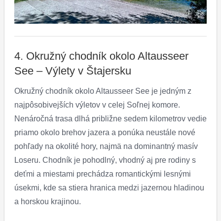
4. Okružný chodník okolo Altausseer
See – Výlety v Štajersku
Okružný chodník okolo Altausseer See je jedným z
najpôsobivejších výletov v celej Soľnej komore.
Nenáročná trasa dlhá približne sedem kilometrov vedie
priamo okolo brehov jazera a ponúka neustále nové
pohľady na okolité hory, najmä na dominantný masív
Loseru. Chodník je pohodlný, vhodný aj pre rodiny s
deťmi a miestami prechádza romantickými lesnými
úsekmi, kde sa stiera hranica medzi jazernou hladinou
a horskou krajinou.