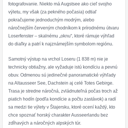
fotografovanie. Niekto má Augstsee ako cieľ svojho
výletu, my však (za pekného počasia) odtiaľ
pokračujeme jednoduchým modrým, alebo
náročnejším červeným chodníkom k prírodnému útvaru
Loserfenster – skalnému „oknu“, ktoré rámuje výhľad
do diaľky a patrí k najznámejším symbolom regiónu.
Samotný výstup na vrchol Loseru (1 838 m) nie je
technicky obtiažny, ale vyžaduje istú kondíciu a pevnú
obuv. Odmenou sú jedinečné panoramatické výhľady
na Altausseer See, Dachstein aj celé Totes Gebirge.
Trasa je stredne náročná, zvládnuteľná počas troch až
piatich hodín (podľa kondície a počtu zastávok) a radí
sa medzi tie výlety v Štajersku, ktoré ocení každý, kto
chce spoznať horský charakter Ausseerlandu bez
zdĺhavých a náročných alpských túr.