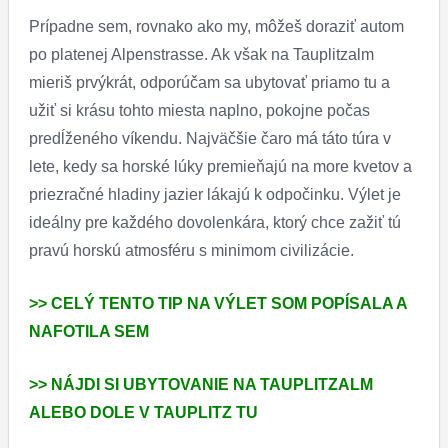
Prípadne sem, rovnako ako my, môžeš doraziť autom
po platenej Alpenstrasse. Ak však na Tauplitzalm
mieriš prvýkrát, odporúčam sa ubytovať priamo tu a
užiť si krásu tohto miesta naplno, pokojne počas
predĺženého víkendu. Najväčšie čaro má táto túra v
lete, kedy sa horské lúky premieňajú na more kvetov a
priezračné hladiny jazier lákajú k odpočinku. Výlet je
ideálny pre každého dovolenkára, ktorý chce zažiť tú
pravú horskú atmosféru s minimom civilizácie.
>> CELÝ TENTO TIP NA VÝLET SOM POPÍSALA A
NAFOTILA SEM
>> NÁJDI SI UBYTOVANIE NA TAUPLITZALM
ALEBO DOLE V TAUPLITZ TU